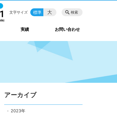
大
標準
文字サイズ
検索
実績
お問い合わせ
アーカイブ
2023年