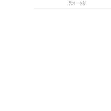
受賞・表彰