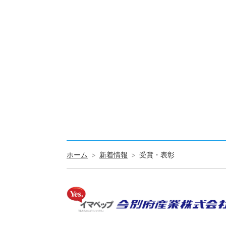
ホーム
新着情報
受賞・表彰