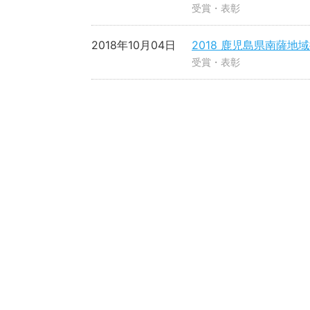
受賞・表彰
2018年10月04日
2018 鹿児島県南薩
受賞・表彰