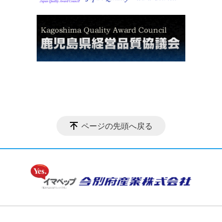
ページの先頭へ戻る