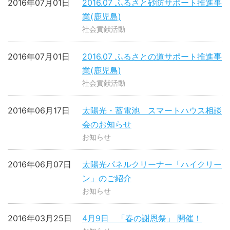
2016年07月01日
2016.07 ふるさと砂防サポート推進事
業(鹿児島)
社会貢献活動
2016年07月01日
2016.07 ふるさとの道サポート推進事
業(鹿児島)
社会貢献活動
2016年06月17日
太陽光・蓄電池 スマートハウス相談
会のお知らせ
お知らせ
2016年06月07日
太陽光パネルクリーナー「ハイクリー
ン」のご紹介
お知らせ
2016年03月25日
4月9日 「春の謝恩祭」 開催！