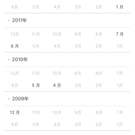
6月
5月
4月
3月
2月
1 月
2011年
12月
11月
10月
9月
8月
7 月
6 月
5月
4月
3月
2月
1月
2010年
12月
11月
10月
9月
8月
7月
6月
5 月
4 月
3月
2月
1月
2009年
12 月
11月
10月
9月
8月
7月
6月
5月
4月
3月
2月
1月