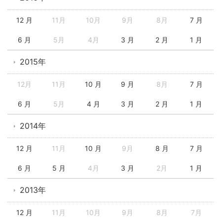
12 月
11月
10月
9月
8月
7 月
6 月
5月
4月
3 月
2 月
1 月
2015年
12月
11月
10 月
9 月
8月
7 月
6 月
5月
4 月
3 月
2 月
1 月
2014年
12 月
11月
10 月
9月
8 月
7 月
6 月
5 月
4月
3 月
2月
1 月
2013年
12 月
11月
10月
9月
8月
7月