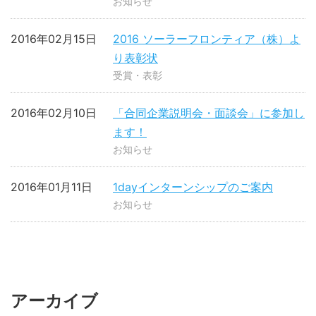
お知らせ
2016年02月15日
2016 ソーラーフロンティア（株）よ
り表彰状
受賞・表彰
2016年02月10日
「合同企業説明会・面談会」に参加し
ます！
お知らせ
2016年01月11日
1dayインターンシップのご案内
お知らせ
アーカイブ