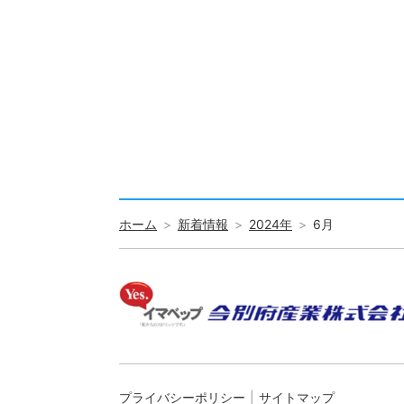
ホーム
新着情報
2024年
6月
プライバシーポリシー
サイトマップ