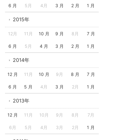
6 月
5月
4月
3 月
2 月
1 月
2015年
12月
11月
10 月
9 月
8月
7 月
6 月
5月
4 月
3 月
2 月
1 月
2014年
12 月
11月
10 月
9月
8 月
7 月
6 月
5 月
4月
3 月
2月
1 月
2013年
12 月
11月
10月
9月
8月
7月
6月
5月
4月
3月
2月
1 月