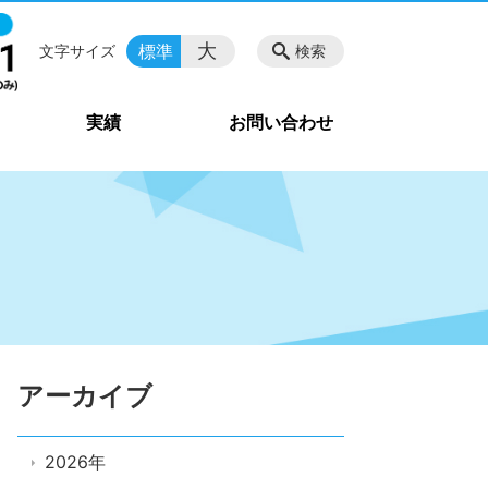
大
標準
文字サイズ
検索
実績
お問い合わせ
アーカイブ
2026年