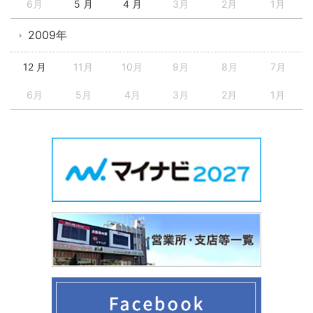
6月
5 月
4 月
3月
2月
1月
2009年
12 月
11月
10月
9月
8月
7月
6月
5月
4月
3月
2月
1月