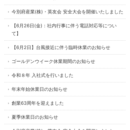
今別府産業(株)・英友会 安全大会を開催いたしました
【6月26日(金)：社内行事に伴う電話対応等につい
て】
【6月2日】台風接近に伴う臨時休業のお知らせ
ゴールデンウイーク休業期間のお知らせ
令和８年 入社式を行いました
年末年始休業日のお知らせ
創業63周年を迎えました
夏季休業日のお知らせ