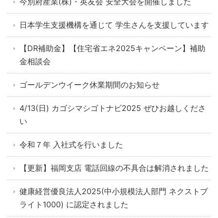
今別府産業(株)・英友会 安全大会を開催しました
日本学生支援機構を通じて 学生さんを支援しています
【DR補助金】【住宅省エネ2025キャンペーン】補助
金相談会
ゴールデンウイーク休業期間のお知らせ
4/13(日) カゴシマシゴトナビ2025 ぜひお越しくださ
い
令和７年 入社式を行いました
【更新】福岡支店 電話回線の不具合は解消されました
健康経営優良法人2025(中小規模法人部門 ネクストブ
ライト1000) に認定されました