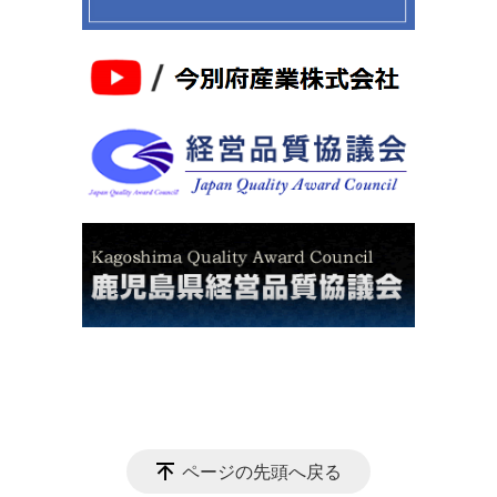
ページの先頭へ戻る