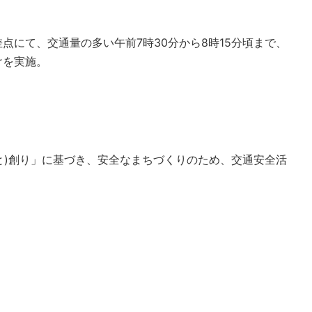
！
点にて、交通量の多い午前7時30分から8時15分頃まで、
けを実施。
ひと)創り」に基づき、安全なまちづくりのため、交通安全活