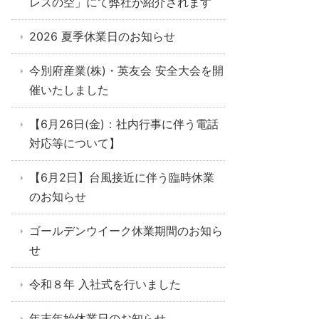
レスの空」にて弊社が紹介されます
2026 夏季休業日のお知らせ
今別府産業(株)・英友会 安全大会を開
催いたしました
【6月26日(金)：社内行事に伴う電話
対応等について】
【6月2日】台風接近に伴う臨時休業
のお知らせ
ゴールデンウイーク休業期間のお知ら
せ
令和８年 入社式を行いました
年末年始休業日のお知らせ