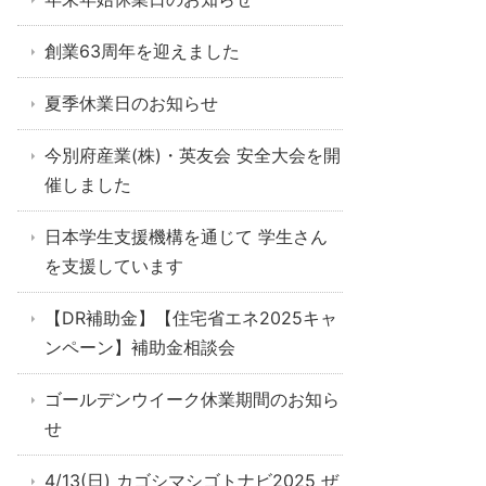
創業63周年を迎えました
夏季休業日のお知らせ
今別府産業(株)・英友会 安全大会を開
催しました
日本学生支援機構を通じて 学生さん
を支援しています
【DR補助金】【住宅省エネ2025キャ
ンペーン】補助金相談会
ゴールデンウイーク休業期間のお知ら
せ
4/13(日) カゴシマシゴトナビ2025 ぜ