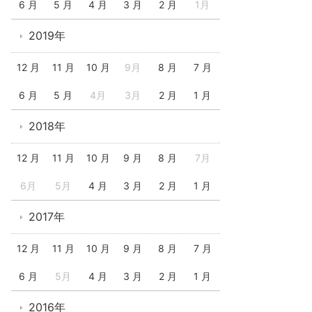
6 月
5 月
4 月
3 月
2 月
1月
2019年
12 月
11 月
10 月
9月
8 月
7 月
6 月
5 月
4月
3月
2 月
1 月
2018年
12 月
11 月
10 月
9 月
8 月
7月
6月
5月
4 月
3 月
2 月
1 月
2017年
12 月
11 月
10 月
9 月
8 月
7 月
6 月
5月
4 月
3 月
2 月
1 月
2016年