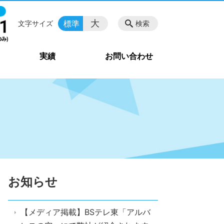
大
標準
文字サイズ
検索
実績
お問い合わせ
お知らせ
【メディア掲載】BSテレ東「アルバ