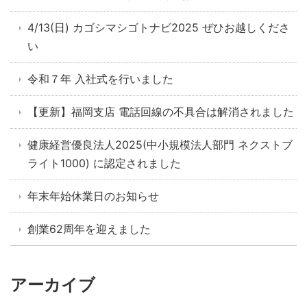
4/13(日) カゴシマシゴトナビ2025 ぜひお越しくださ
い
令和７年 入社式を行いました
【更新】福岡支店 電話回線の不具合は解消されました
健康経営優良法人2025(中小規模法人部門 ネクストブ
ライト1000) に認定されました
年末年始休業日のお知らせ
創業62周年を迎えました
アーカイブ