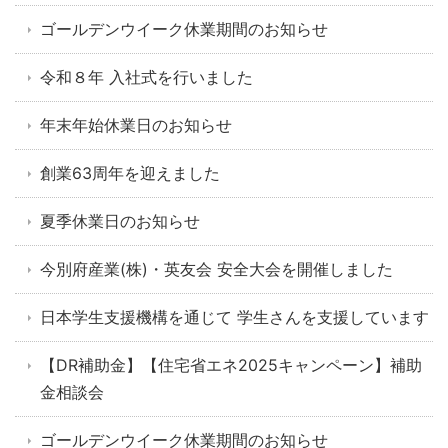
ゴールデンウイーク休業期間のお知らせ
令和８年 入社式を行いました
年末年始休業日のお知らせ
創業63周年を迎えました
夏季休業日のお知らせ
今別府産業(株)・英友会 安全大会を開催しました
日本学生支援機構を通じて 学生さんを支援しています
【DR補助金】【住宅省エネ2025キャンペーン】補助
金相談会
ゴールデンウイーク休業期間のお知らせ