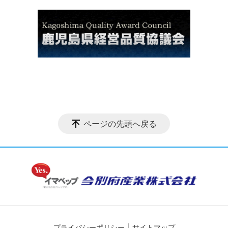
ページの先頭へ戻る
プライバシーポリシー
サイトマップ