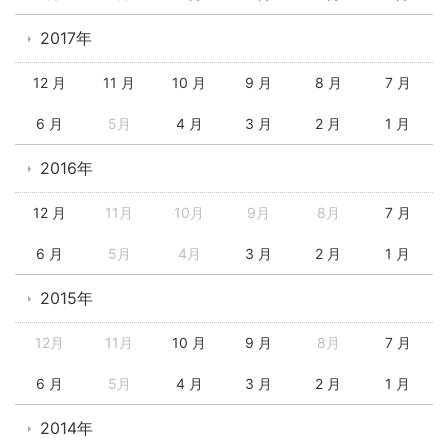
2017年
12 月
11 月
10 月
9 月
8 月
7 月
6 月
5月
4 月
3 月
2 月
1 月
2016年
12 月
11月
10月
9月
8月
7 月
6 月
5月
4月
3 月
2 月
1 月
2015年
12月
11月
10 月
9 月
8月
7 月
6 月
5月
4 月
3 月
2 月
1 月
2014年