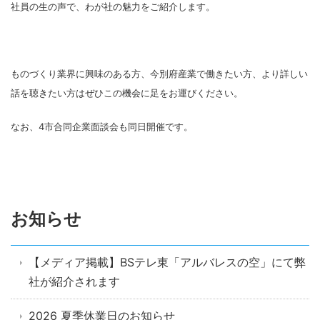
社員の生の声で、わが社の魅力をご紹介します。
ものづくり業界に興味のある方、今別府産業で働きたい方、より詳しい
話を聴きたい方はぜひこの機会に足をお運びください。
なお、4市合同企業面談会も同日開催です。
お知らせ
【メディア掲載】BSテレ東「アルバレスの空」にて弊
社が紹介されます
2026 夏季休業日のお知らせ