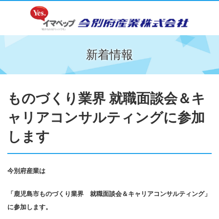
新着情報
ものづくり業界 就職面談会＆キ
ャリアコンサルティングに参加
します
今別府産業は
「鹿児島市ものづくり業界 就職面談会＆キャリアコンサルティング」
に参加します。