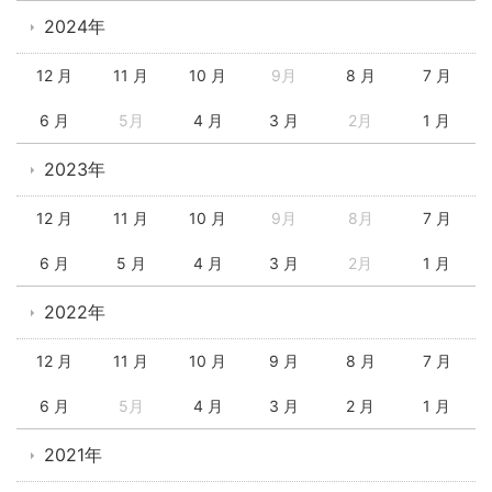
2024年
12 月
11 月
10 月
9月
8 月
7 月
6 月
5月
4 月
3 月
2月
1 月
2023年
12 月
11 月
10 月
9月
8月
7 月
6 月
5 月
4 月
3 月
2月
1 月
2022年
12 月
11 月
10 月
9 月
8 月
7 月
6 月
5月
4 月
3 月
2 月
1 月
2021年