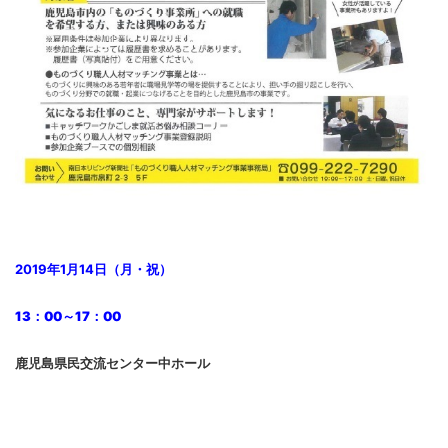
2019年1月14日（月・祝）
13：00～17：00
鹿児島県民交流センター中ホール