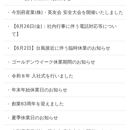
今別府産業(株)・英友会 安全大会を開催いたしました
【6月26日(金)：社内行事に伴う電話対応等につい
て】
【6月2日】台風接近に伴う臨時休業のお知らせ
ゴールデンウイーク休業期間のお知らせ
令和８年 入社式を行いました
年末年始休業日のお知らせ
創業63周年を迎えました
夏季休業日のお知らせ