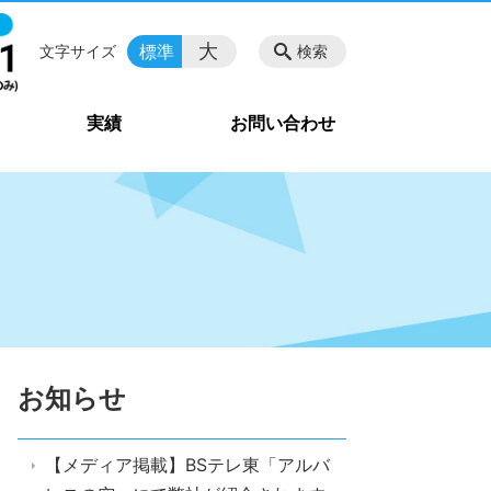
大
標準
文字サイズ
検索
実績
お問い合わせ
お知らせ
【メディア掲載】BSテレ東「アルバ