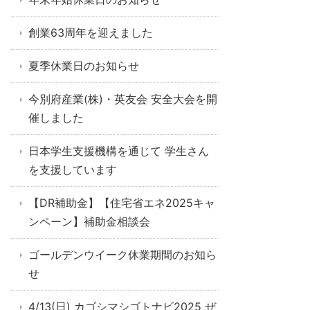
創業63周年を迎えました
夏季休業日のお知らせ
今別府産業(株)・英友会 安全大会を開
催しました
日本学生支援機構を通じて 学生さん
を支援しています
【DR補助金】【住宅省エネ2025キャ
ンペーン】補助金相談会
ゴールデンウイーク休業期間のお知ら
せ
4/13(日) カゴシマシゴトナビ2025 ぜ