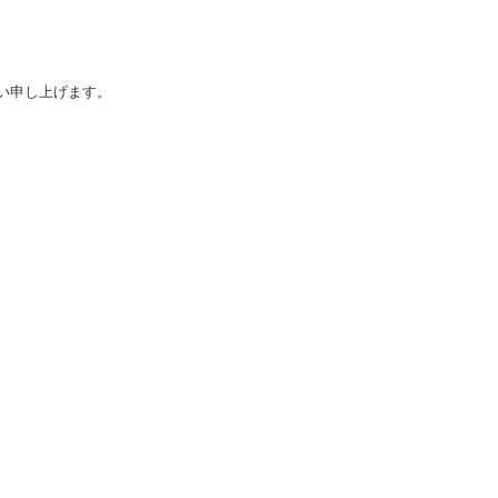
い申し上げます。