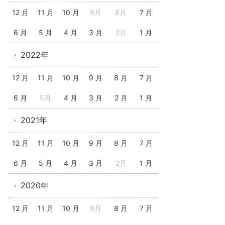
12 月
11 月
10 月
9月
8月
7 月
6 月
5 月
4 月
3 月
2月
1 月
2022年
12 月
11 月
10 月
9 月
8 月
7 月
6 月
5月
4 月
3 月
2 月
1 月
2021年
12 月
11 月
10 月
9 月
8 月
7 月
6 月
5 月
4 月
3 月
2月
1 月
2020年
12 月
11 月
10 月
9月
8 月
7 月