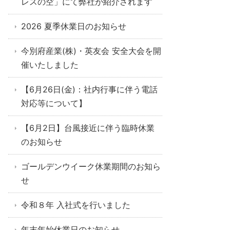
レスの空」にて弊社が紹介されます
2026 夏季休業日のお知らせ
今別府産業(株)・英友会 安全大会を開
催いたしました
【6月26日(金)：社内行事に伴う電話
対応等について】
【6月2日】台風接近に伴う臨時休業
のお知らせ
ゴールデンウイーク休業期間のお知ら
せ
令和８年 入社式を行いました
年末年始休業日のお知らせ