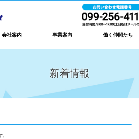
会社案内
事業案内
働く仲間たち
新着情報
す。