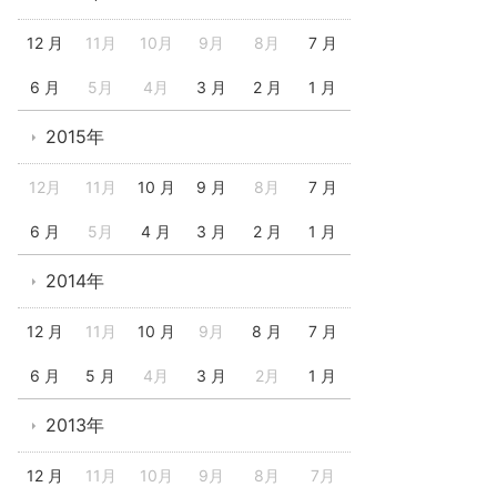
12 月
11月
10月
9月
8月
7 月
6 月
5月
4月
3 月
2 月
1 月
2015年
12月
11月
10 月
9 月
8月
7 月
6 月
5月
4 月
3 月
2 月
1 月
2014年
12 月
11月
10 月
9月
8 月
7 月
6 月
5 月
4月
3 月
2月
1 月
2013年
12 月
11月
10月
9月
8月
7月