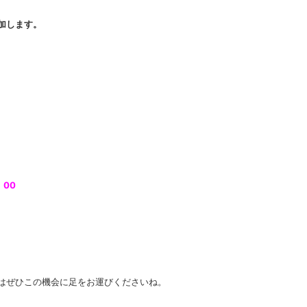
加します。
00
はぜひこの機会に足をお運びくださいね。