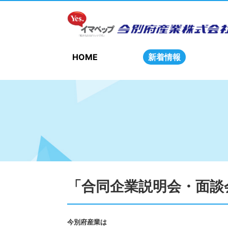
HOME
新着情報
「合同企業説明会・面談
今別府産業は