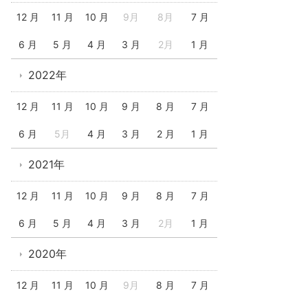
12 月
11 月
10 月
9月
8月
7 月
6 月
5 月
4 月
3 月
2月
1 月
2022年
12 月
11 月
10 月
9 月
8 月
7 月
6 月
5月
4 月
3 月
2 月
1 月
2021年
12 月
11 月
10 月
9 月
8 月
7 月
6 月
5 月
4 月
3 月
2月
1 月
2020年
12 月
11 月
10 月
9月
8 月
7 月