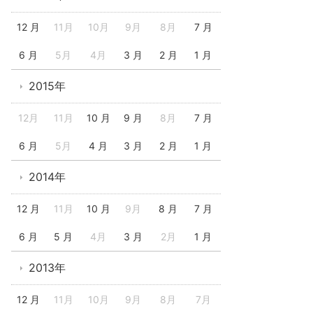
12 月
11月
10月
9月
8月
7 月
6 月
5月
4月
3 月
2 月
1 月
2015年
12月
11月
10 月
9 月
8月
7 月
6 月
5月
4 月
3 月
2 月
1 月
2014年
12 月
11月
10 月
9月
8 月
7 月
6 月
5 月
4月
3 月
2月
1 月
2013年
12 月
11月
10月
9月
8月
7月