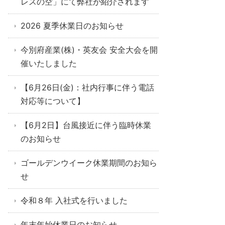
レスの空」にて弊社が紹介されます
2026 夏季休業日のお知らせ
今別府産業(株)・英友会 安全大会を開
催いたしました
【6月26日(金)：社内行事に伴う電話
対応等について】
【6月2日】台風接近に伴う臨時休業
のお知らせ
ゴールデンウイーク休業期間のお知ら
せ
令和８年 入社式を行いました
年末年始休業日のお知らせ