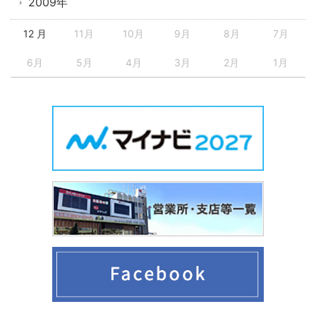
2009年
12 月
11月
10月
9月
8月
7月
6月
5月
4月
3月
2月
1月