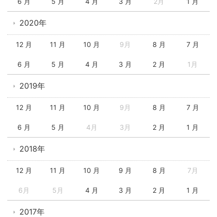
6 月
5 月
4 月
3 月
2月
1 月
2020年
12 月
11 月
10 月
9月
8 月
7 月
6 月
5 月
4 月
3 月
2 月
1月
2019年
12 月
11 月
10 月
9月
8 月
7 月
6 月
5 月
4月
3月
2 月
1 月
2018年
12 月
11 月
10 月
9 月
8 月
7月
6月
5月
4 月
3 月
2 月
1 月
2017年