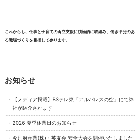
これからも、仕事と子育ての両立支援に積極的に取組み、働き甲斐のあ
る職場づくりを目指して参ります。
お知らせ
【メディア掲載】BSテレ東「アルバレスの空」にて弊
社が紹介されます
2026 夏季休業日のお知らせ
今別府産業(株)・英友会 安全大会を開催いたしました