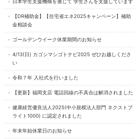
日本学生支援機構を通じて 学生さんを支援しています
【DR補助金】【住宅省エネ2025キャンペーン】補助
金相談会
ゴールデンウイーク休業期間のお知らせ
4/13(日) カゴシマシゴトナビ2025 ぜひお越しくださ
い
令和７年 入社式を行いました
【更新】福岡支店 電話回線の不具合は解消されました
健康経営優良法人2025(中小規模法人部門 ネクストブ
ライト1000) に認定されました
年末年始休業日のお知らせ