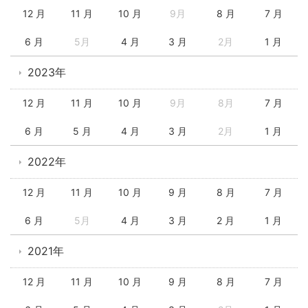
12 月
11 月
10 月
9月
8 月
7 月
6 月
5月
4 月
3 月
2月
1 月
2023年
12 月
11 月
10 月
9月
8月
7 月
6 月
5 月
4 月
3 月
2月
1 月
2022年
12 月
11 月
10 月
9 月
8 月
7 月
6 月
5月
4 月
3 月
2 月
1 月
2021年
12 月
11 月
10 月
9 月
8 月
7 月