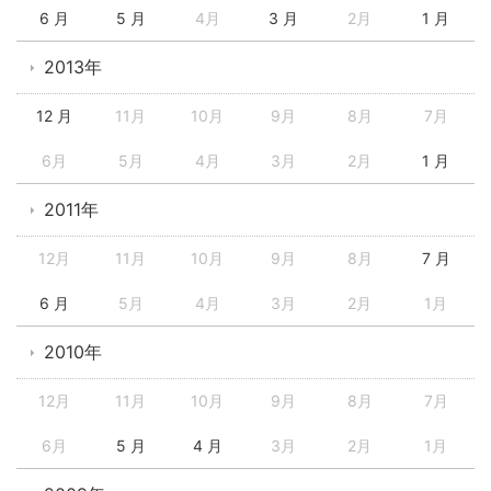
6 月
5 月
4月
3 月
2月
1 月
2013年
12 月
11月
10月
9月
8月
7月
6月
5月
4月
3月
2月
1 月
2011年
12月
11月
10月
9月
8月
7 月
6 月
5月
4月
3月
2月
1月
2010年
12月
11月
10月
9月
8月
7月
6月
5 月
4 月
3月
2月
1月