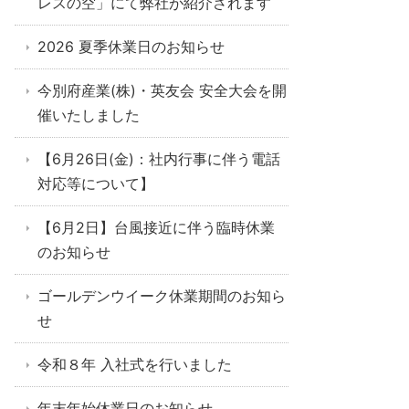
レスの空」にて弊社が紹介されます
2026 夏季休業日のお知らせ
今別府産業(株)・英友会 安全大会を開
催いたしました
【6月26日(金)：社内行事に伴う電話
対応等について】
【6月2日】台風接近に伴う臨時休業
のお知らせ
ゴールデンウイーク休業期間のお知ら
せ
令和８年 入社式を行いました
年末年始休業日のお知らせ