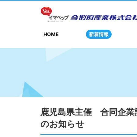
HOME
新着情報
鹿児島県主催 合同企業
のお知らせ