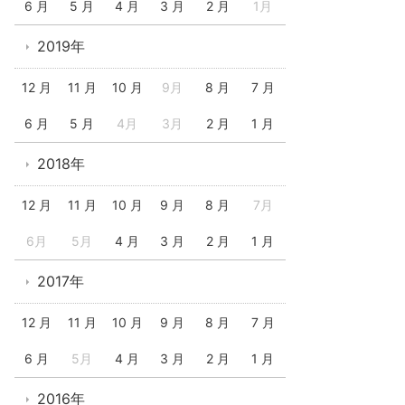
6 月
5 月
4 月
3 月
2 月
1月
2019年
12 月
11 月
10 月
9月
8 月
7 月
6 月
5 月
4月
3月
2 月
1 月
2018年
12 月
11 月
10 月
9 月
8 月
7月
6月
5月
4 月
3 月
2 月
1 月
2017年
12 月
11 月
10 月
9 月
8 月
7 月
6 月
5月
4 月
3 月
2 月
1 月
2016年