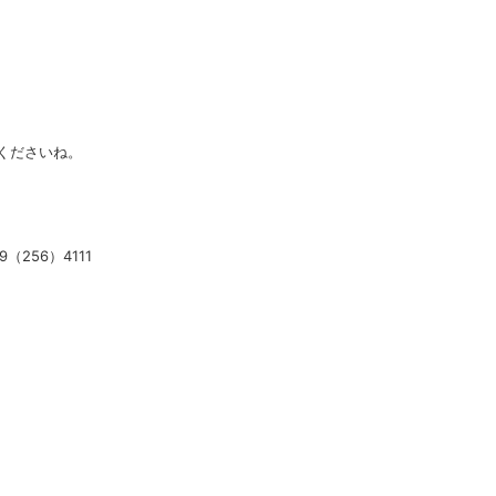
くださいね。
256）4111