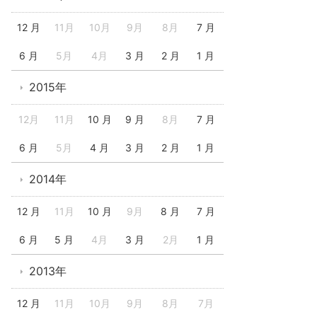
12 月
11月
10月
9月
8月
7 月
6 月
5月
4月
3 月
2 月
1 月
2015年
12月
11月
10 月
9 月
8月
7 月
6 月
5月
4 月
3 月
2 月
1 月
2014年
12 月
11月
10 月
9月
8 月
7 月
6 月
5 月
4月
3 月
2月
1 月
2013年
12 月
11月
10月
9月
8月
7月