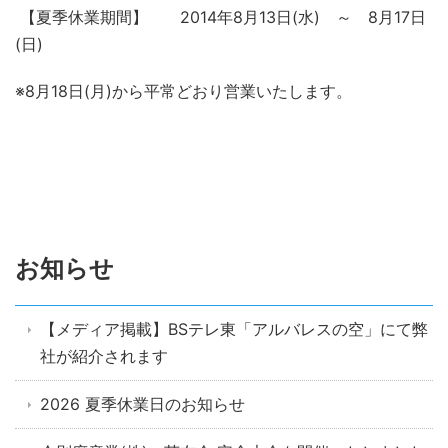
【夏季休業期間】 2014年8月13日(水) ～ 8月17日
(日)
※8月18日(月)から平常どおり営業いたします。
お知らせ
【メディア掲載】BSテレ東「アルバレスの空」にて弊
社が紹介されます
2026 夏季休業日のお知らせ