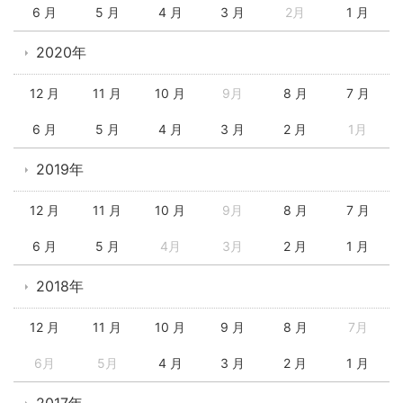
6 月
5 月
4 月
3 月
2月
1 月
2020年
12 月
11 月
10 月
9月
8 月
7 月
6 月
5 月
4 月
3 月
2 月
1月
2019年
12 月
11 月
10 月
9月
8 月
7 月
6 月
5 月
4月
3月
2 月
1 月
2018年
12 月
11 月
10 月
9 月
8 月
7月
6月
5月
4 月
3 月
2 月
1 月