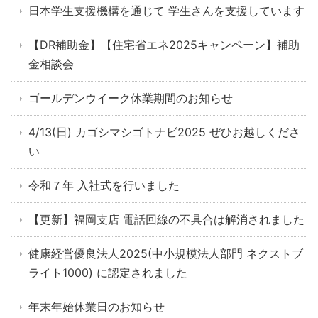
日本学生支援機構を通じて 学生さんを支援しています
【DR補助金】【住宅省エネ2025キャンペーン】補助
金相談会
ゴールデンウイーク休業期間のお知らせ
4/13(日) カゴシマシゴトナビ2025 ぜひお越しくださ
い
令和７年 入社式を行いました
【更新】福岡支店 電話回線の不具合は解消されました
健康経営優良法人2025(中小規模法人部門 ネクストブ
ライト1000) に認定されました
年末年始休業日のお知らせ