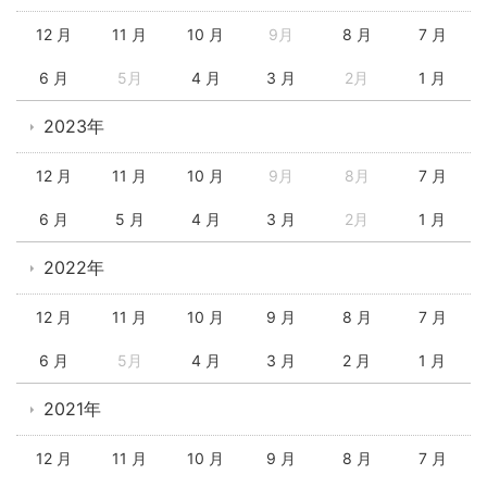
12 月
11 月
10 月
9月
8 月
7 月
6 月
5月
4 月
3 月
2月
1 月
2023年
12 月
11 月
10 月
9月
8月
7 月
6 月
5 月
4 月
3 月
2月
1 月
2022年
12 月
11 月
10 月
9 月
8 月
7 月
6 月
5月
4 月
3 月
2 月
1 月
2021年
12 月
11 月
10 月
9 月
8 月
7 月