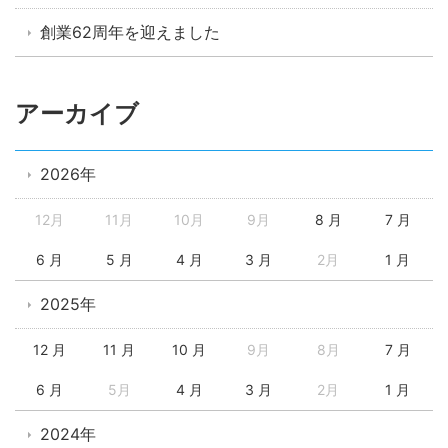
創業62周年を迎えました
アーカイブ
2026年
12月
11月
10月
9月
8 月
7 月
6 月
5 月
4 月
3 月
2月
1 月
2025年
12 月
11 月
10 月
9月
8月
7 月
6 月
5月
4 月
3 月
2月
1 月
2024年