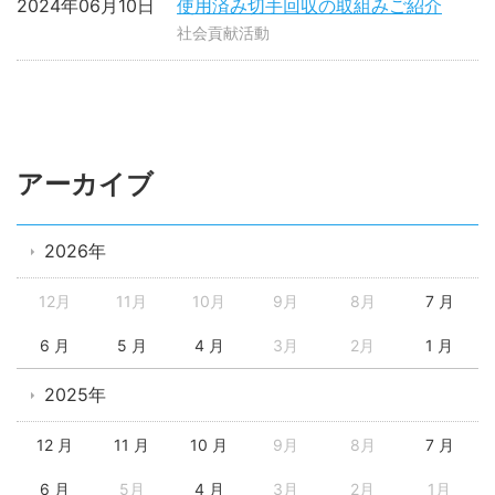
2024年06月10日
使用済み切手回収の取組みご紹介
社会貢献活動
アーカイブ
2026年
12月
11月
10月
9月
8月
7 月
6 月
5 月
4 月
3月
2月
1 月
2025年
12 月
11 月
10 月
9月
8月
7 月
6 月
5月
4 月
3月
2月
1月