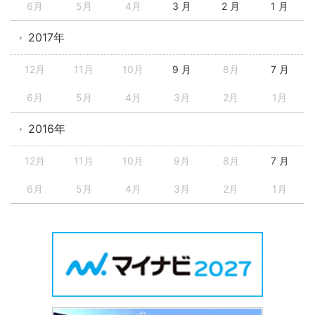
6月
5月
4月
3 月
2 月
1 月
2017年
12月
11月
10月
9 月
8月
7 月
6月
5月
4月
3月
2月
1月
2016年
12月
11月
10月
9月
8月
7 月
6月
5月
4月
3月
2月
1月