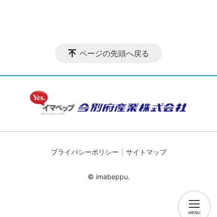
ページの先頭へ戻る
プライバシーポリシー
サイトマップ
© imabeppu.