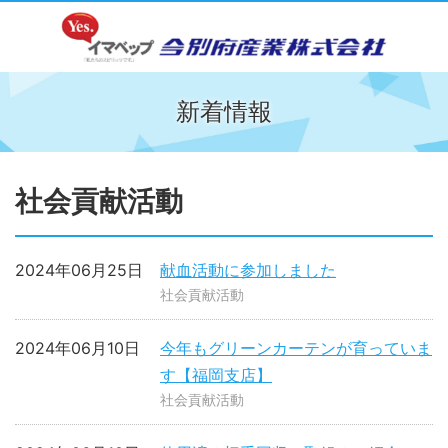
新着情報
社会貢献活動
2024年06月25日
献血活動に参加しました
社会貢献活動
2024年06月10日
今年もグリーンカーテンが育っていま
す【福岡支店】
社会貢献活動