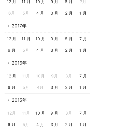
12 月
11 月
10 月
9 月
8 月
7月
6月
5月
4 月
3 月
2 月
1 月
2017年
12 月
11 月
10 月
9 月
8 月
7 月
6 月
5月
4 月
3 月
2 月
1 月
2016年
12 月
11月
10月
9月
8月
7 月
6 月
5月
4月
3 月
2 月
1 月
2015年
12月
11月
10 月
9 月
8月
7 月
6 月
5月
4 月
3 月
2 月
1 月