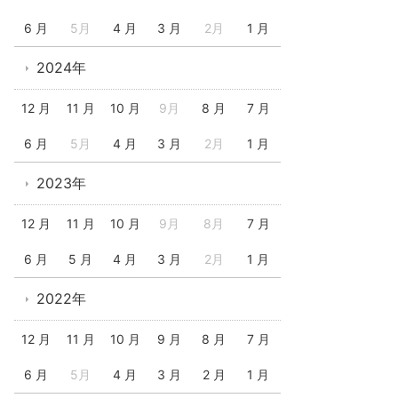
6 月
5月
4 月
3 月
2月
1 月
2024年
12 月
11 月
10 月
9月
8 月
7 月
6 月
5月
4 月
3 月
2月
1 月
2023年
12 月
11 月
10 月
9月
8月
7 月
6 月
5 月
4 月
3 月
2月
1 月
2022年
12 月
11 月
10 月
9 月
8 月
7 月
6 月
5月
4 月
3 月
2 月
1 月