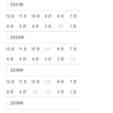
2021年
12 月
11 月
10 月
9 月
8 月
7 月
6 月
5 月
4 月
3 月
2月
1 月
2020年
12 月
11 月
10 月
9月
8 月
7 月
6 月
5 月
4 月
3 月
2 月
1月
2019年
12 月
11 月
10 月
9月
8 月
7 月
6 月
5 月
4月
3月
2 月
1 月
2018年