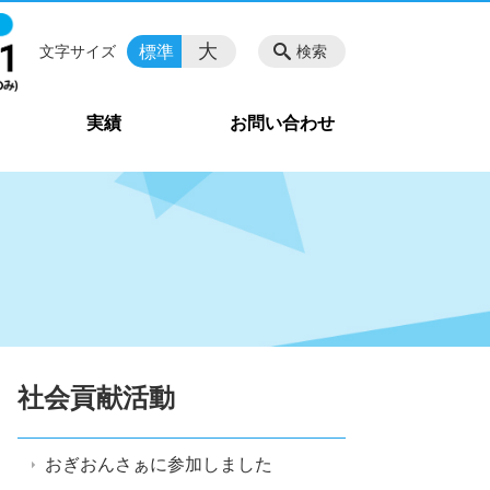
大
標準
文字サイズ
検索
実績
お問い合わせ
社会貢献活動
おぎおんさぁに参加しました