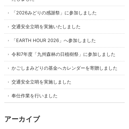
「2026みどりの感謝祭」に参加しました
交通安全立哨を実施いたしました
「EARTH HOUR 2026」へ参加しました
令和7年度「九州森林の日植樹祭」に参加しました
かごしまみどりの基金へカレンダーを寄贈しました
交通安全立哨を実施しました
奉仕作業を行いました
アーカイブ