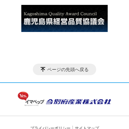
ページの先頭へ戻る
プライバシーポリシー
サイトマップ