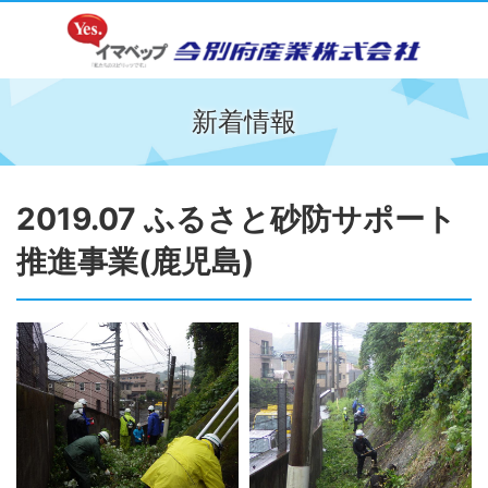
新着情報
2019.07 ふるさと砂防サポート
推進事業(鹿児島)