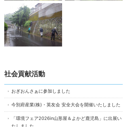
社会貢献活動
おぎおんさぁに参加しました
今別府産業(株)・英友会 安全大会を開催いたしました
「環境フェア2026in山形屋＆よかど鹿児島」に出展い
たしました