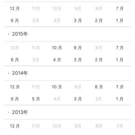
12 月
11月
10月
9月
8月
7 月
6 月
5月
4月
3 月
2 月
1 月
2015年
12月
11月
10 月
9 月
8月
7 月
6 月
5月
4 月
3 月
2 月
1 月
2014年
12 月
11月
10 月
9月
8 月
7 月
6 月
5 月
4月
3 月
2月
1 月
2013年
12 月
11月
10月
9月
8月
7月