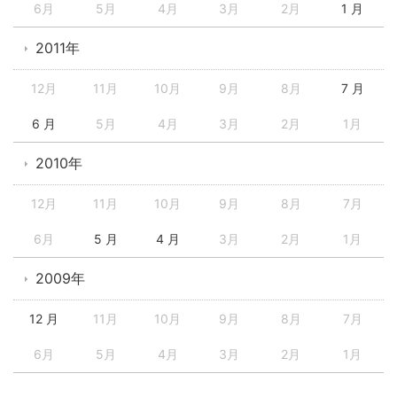
6月
5月
4月
3月
2月
1 月
2011年
12月
11月
10月
9月
8月
7 月
6 月
5月
4月
3月
2月
1月
2010年
12月
11月
10月
9月
8月
7月
6月
5 月
4 月
3月
2月
1月
2009年
12 月
11月
10月
9月
8月
7月
6月
5月
4月
3月
2月
1月