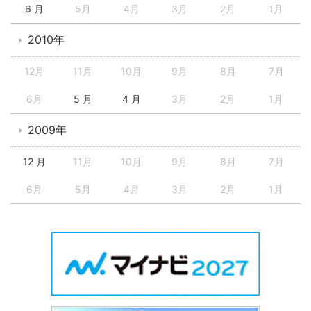
6 月
5月
4月
3月
2月
1月
2010年
12月
11月
10月
9月
8月
7月
6月
5 月
4 月
3月
2月
1月
2009年
12 月
11月
10月
9月
8月
7月
6月
5月
4月
3月
2月
1月