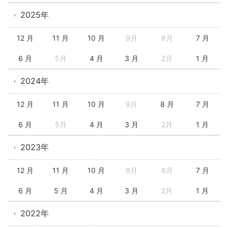
2025年
12 月
11 月
10 月
9月
8月
7 月
6 月
5月
4 月
3 月
2月
1 月
2024年
12 月
11 月
10 月
9月
8 月
7 月
6 月
5月
4 月
3 月
2月
1 月
2023年
12 月
11 月
10 月
9月
8月
7 月
6 月
5 月
4 月
3 月
2月
1 月
2022年