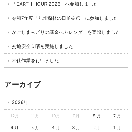
「EARTH HOUR 2026」へ参加しました
令和7年度「九州森林の日植樹祭」に参加しました
かごしまみどりの基金へカレンダーを寄贈しました
交通安全立哨を実施しました
奉仕作業を行いました
アーカイブ
2026年
12月
11月
10月
9月
8 月
7 月
6 月
5 月
4 月
3 月
2月
1 月