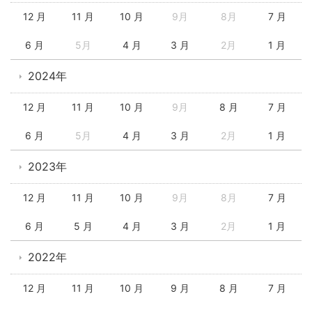
12 月
11 月
10 月
9月
8月
7 月
6 月
5月
4 月
3 月
2月
1 月
2024年
12 月
11 月
10 月
9月
8 月
7 月
6 月
5月
4 月
3 月
2月
1 月
2023年
12 月
11 月
10 月
9月
8月
7 月
6 月
5 月
4 月
3 月
2月
1 月
2022年
12 月
11 月
10 月
9 月
8 月
7 月