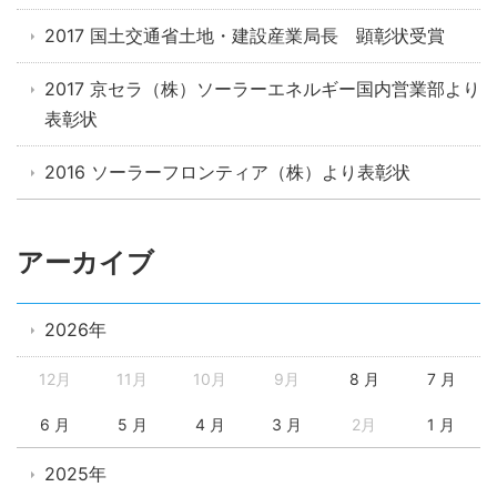
2017 国土交通省土地・建設産業局長 顕彰状受賞
2017 京セラ（株）ソーラーエネルギー国内営業部より
表彰状
2016 ソーラーフロンティア（株）より表彰状
アーカイブ
2026年
12月
11月
10月
9月
8 月
7 月
6 月
5 月
4 月
3 月
2月
1 月
2025年