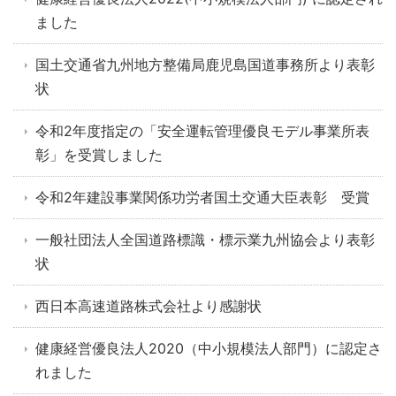
ました
国土交通省九州地方整備局鹿児島国道事務所より表彰
状
令和2年度指定の「安全運転管理優良モデル事業所表
彰」を受賞しました
令和2年建設事業関係功労者国土交通大臣表彰 受賞
一般社団法人全国道路標識・標示業九州協会より表彰
状
西日本高速道路株式会社より感謝状
健康経営優良法人2020（中小規模法人部門）に認定さ
れました