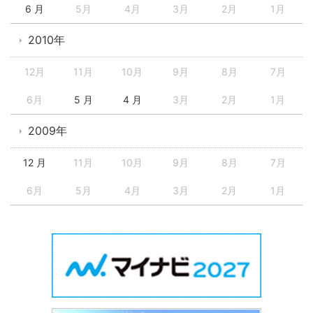
6 月
5月
4月
3月
2月
1月
2010年
12月
11月
10月
9月
8月
7月
6月
5 月
4 月
3月
2月
1月
2009年
12 月
11月
10月
9月
8月
7月
6月
5月
4月
3月
2月
1月