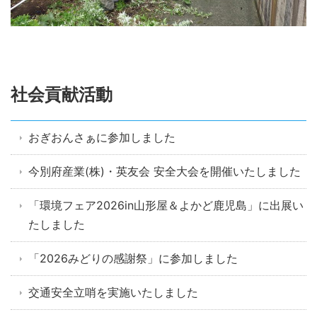
社会貢献活動
おぎおんさぁに参加しました
今別府産業(株)・英友会 安全大会を開催いたしました
「環境フェア2026in山形屋＆よかど鹿児島」に出展い
たしました
「2026みどりの感謝祭」に参加しました
交通安全立哨を実施いたしました