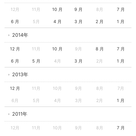
12月
11月
10 月
9 月
8月
7 月
6 月
5月
4 月
3 月
2 月
1 月
2014年
12 月
11月
10 月
9月
8 月
7 月
6 月
5 月
4月
3 月
2月
1 月
2013年
12 月
11月
10月
9月
8月
7月
6月
5月
4月
3月
2月
1 月
2011年
12月
11月
10月
9月
8月
7 月