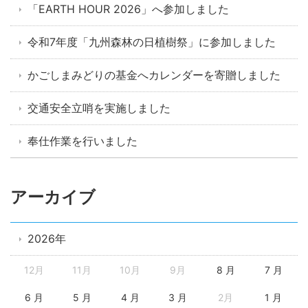
「EARTH HOUR 2026」へ参加しました
令和7年度「九州森林の日植樹祭」に参加しました
かごしまみどりの基金へカレンダーを寄贈しました
交通安全立哨を実施しました
奉仕作業を行いました
アーカイブ
2026年
12月
11月
10月
9月
8 月
7 月
6 月
5 月
4 月
3 月
2月
1 月