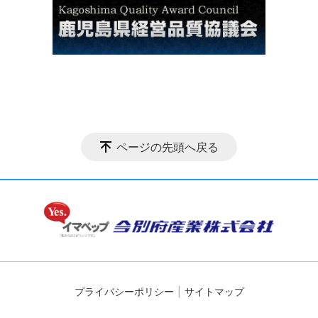
ページの先頭へ戻る
プライバシーポリシー
サイトマップ