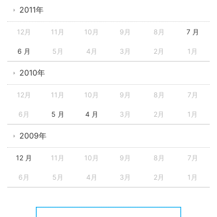
2011年
12月
11月
10月
9月
8月
7 月
6 月
5月
4月
3月
2月
1月
2010年
12月
11月
10月
9月
8月
7月
6月
5 月
4 月
3月
2月
1月
2009年
12 月
11月
10月
9月
8月
7月
6月
5月
4月
3月
2月
1月