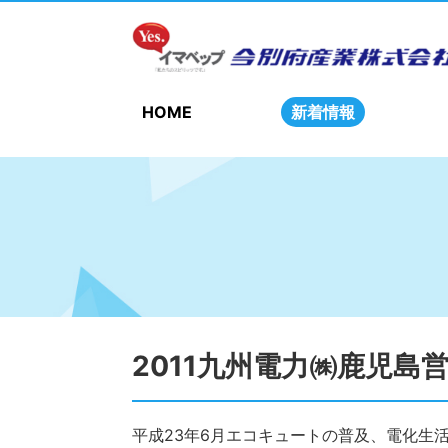
HOME
新着情報
2011九州電力㈱鹿児島
平成23年6月エコキュートの普及、電化生