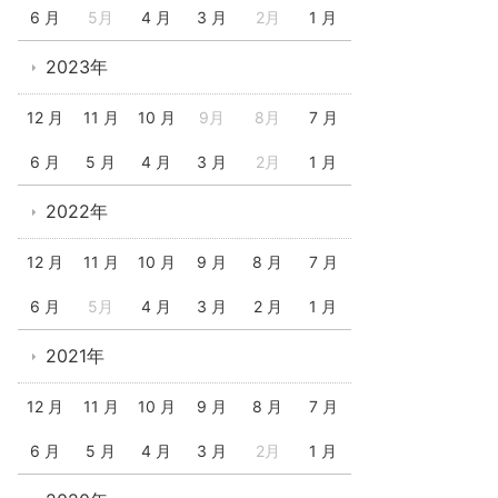
6 月
5月
4 月
3 月
2月
1 月
2023年
12 月
11 月
10 月
9月
8月
7 月
6 月
5 月
4 月
3 月
2月
1 月
2022年
12 月
11 月
10 月
9 月
8 月
7 月
6 月
5月
4 月
3 月
2 月
1 月
2021年
12 月
11 月
10 月
9 月
8 月
7 月
6 月
5 月
4 月
3 月
2月
1 月