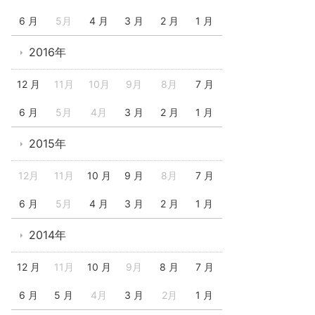
6 月
5月
4 月
3 月
2 月
1 月
2016年
12 月
11月
10月
9月
8月
7 月
6 月
5月
4月
3 月
2 月
1 月
2015年
12月
11月
10 月
9 月
8月
7 月
6 月
5月
4 月
3 月
2 月
1 月
2014年
12 月
11月
10 月
9月
8 月
7 月
6 月
5 月
4月
3 月
2月
1 月