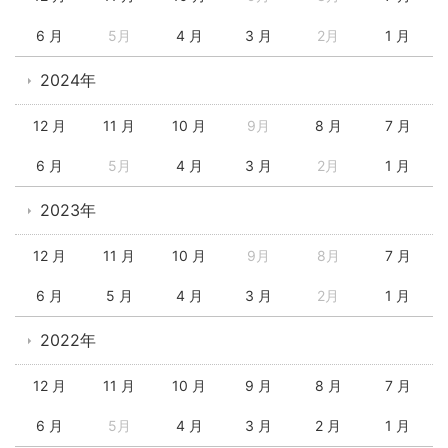
6 月
5月
4 月
3 月
2月
1 月
2024年
12 月
11 月
10 月
9月
8 月
7 月
6 月
5月
4 月
3 月
2月
1 月
2023年
12 月
11 月
10 月
9月
8月
7 月
6 月
5 月
4 月
3 月
2月
1 月
2022年
12 月
11 月
10 月
9 月
8 月
7 月
6 月
5月
4 月
3 月
2 月
1 月