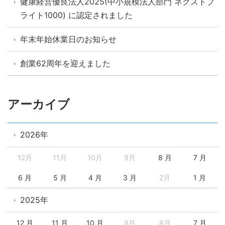
健康経営優良法人2025(中小規模法人部門 ネクストブ
ライト1000) に認定されました
年末年始休業日のお知らせ
創業62周年を迎えました
アーカイブ
2026年
12月
11月
10月
9月
8 月
7 月
6 月
5 月
4 月
3 月
2月
1 月
2025年
12 月
11 月
10 月
9月
8月
7 月