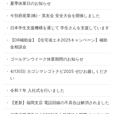
夏季休業日のお知らせ
今別府産業(株)・英友会 安全大会を開催しました
日本学生支援機構を通じて 学生さんを支援しています
【DR補助金】【住宅省エネ2025キャンペーン】補助
金相談会
ゴールデンウイーク休業期間のお知らせ
4/13(日) カゴシマシゴトナビ2025 ぜひお越しくださ
い
令和７年 入社式を行いました
【更新】福岡支店 電話回線の不具合は解消されました