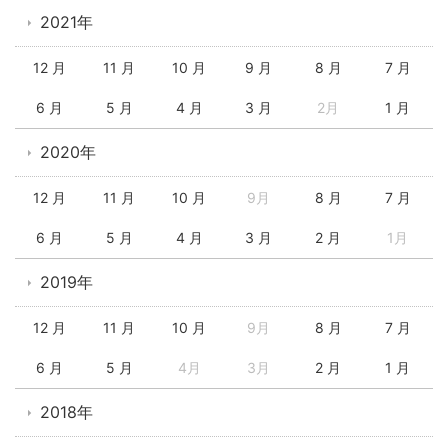
2021年
12 月
11 月
10 月
9 月
8 月
7 月
6 月
5 月
4 月
3 月
2月
1 月
2020年
12 月
11 月
10 月
9月
8 月
7 月
6 月
5 月
4 月
3 月
2 月
1月
2019年
12 月
11 月
10 月
9月
8 月
7 月
6 月
5 月
4月
3月
2 月
1 月
2018年