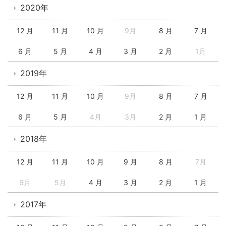
2020年
12 月
11 月
10 月
9月
8 月
7 月
6 月
5 月
4 月
3 月
2 月
1月
2019年
12 月
11 月
10 月
9月
8 月
7 月
6 月
5 月
4月
3月
2 月
1 月
2018年
12 月
11 月
10 月
9 月
8 月
7月
6月
5月
4 月
3 月
2 月
1 月
2017年