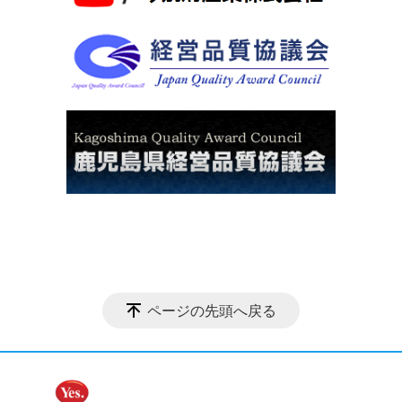
ページの先頭へ戻る