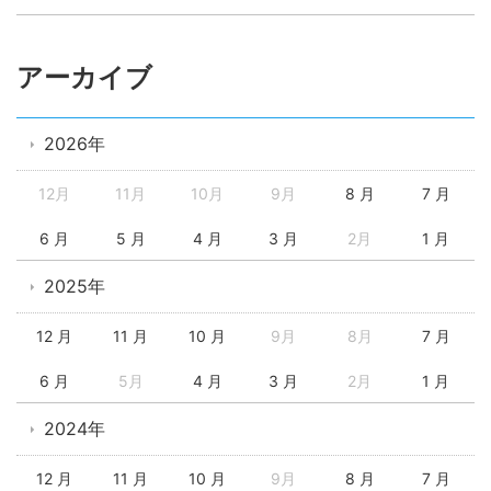
アーカイブ
2026年
12月
11月
10月
9月
8 月
7 月
6 月
5 月
4 月
3 月
2月
1 月
2025年
12 月
11 月
10 月
9月
8月
7 月
6 月
5月
4 月
3 月
2月
1 月
2024年
12 月
11 月
10 月
9月
8 月
7 月