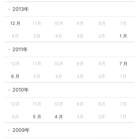
2013年
12 月
11月
10月
9月
8月
7月
6月
5月
4月
3月
2月
1 月
2011年
12月
11月
10月
9月
8月
7 月
6 月
5月
4月
3月
2月
1月
2010年
12月
11月
10月
9月
8月
7月
6月
5 月
4 月
3月
2月
1月
2009年