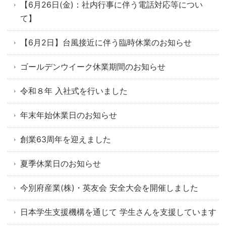
【6月26日(金)：社内行事に伴う電話対応等につい
て】
【6月2日】台風接近に伴う臨時休業のお知らせ
ゴールデンウイーク休業期間のお知らせ
令和８年 入社式を行いました
年末年始休業日のお知らせ
創業63周年を迎えました
夏季休業日のお知らせ
今別府産業(株)・英友会 安全大会を開催しました
日本学生支援機構を通じて 学生さんを支援しています