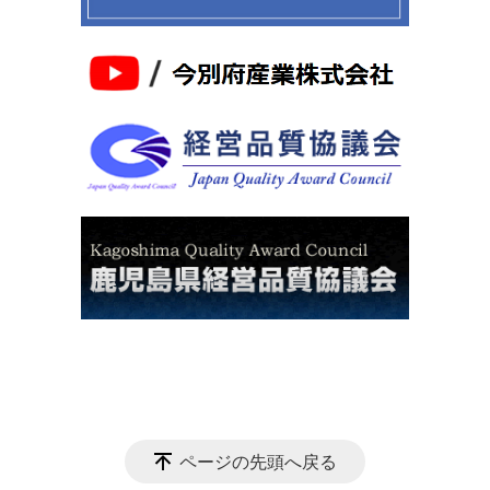
ページの先頭へ戻る