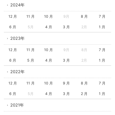
2024年
12 月
11 月
10 月
9月
8 月
7 月
6 月
5月
4 月
3 月
2月
1 月
2023年
12 月
11 月
10 月
9月
8月
7 月
6 月
5 月
4 月
3 月
2月
1 月
2022年
12 月
11 月
10 月
9 月
8 月
7 月
6 月
5月
4 月
3 月
2 月
1 月
2021年