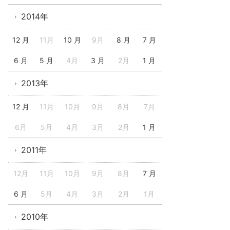
2014年
12 月
11月
10 月
9月
8 月
7 月
6 月
5 月
4月
3 月
2月
1 月
2013年
12 月
11月
10月
9月
8月
7月
6月
5月
4月
3月
2月
1 月
2011年
12月
11月
10月
9月
8月
7 月
6 月
5月
4月
3月
2月
1月
2010年