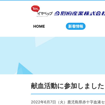
HOME
新着情報
献血活動に参加しました
2022年6月7日（火）鹿児島県赤十字血