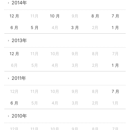
2014年
12 月
11月
10 月
9月
8 月
7 月
6 月
5 月
4月
3 月
2月
1 月
2013年
12 月
11月
10月
9月
8月
7月
6月
5月
4月
3月
2月
1 月
2011年
12月
11月
10月
9月
8月
7 月
6 月
5月
4月
3月
2月
1月
2010年
12月
11月
10月
9月
8月
7月