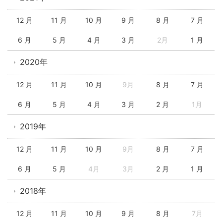
12 月
11 月
10 月
9 月
8 月
7 月
6 月
5 月
4 月
3 月
2月
1 月
2020年
12 月
11 月
10 月
9月
8 月
7 月
6 月
5 月
4 月
3 月
2 月
1月
2019年
12 月
11 月
10 月
9月
8 月
7 月
6 月
5 月
4月
3月
2 月
1 月
2018年
12 月
11 月
10 月
9 月
8 月
7月