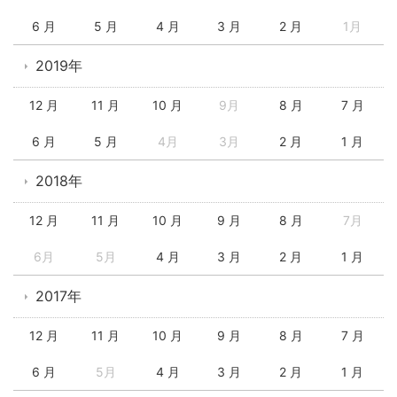
6 月
5 月
4 月
3 月
2 月
1月
2019年
12 月
11 月
10 月
9月
8 月
7 月
6 月
5 月
4月
3月
2 月
1 月
2018年
12 月
11 月
10 月
9 月
8 月
7月
6月
5月
4 月
3 月
2 月
1 月
2017年
12 月
11 月
10 月
9 月
8 月
7 月
6 月
5月
4 月
3 月
2 月
1 月