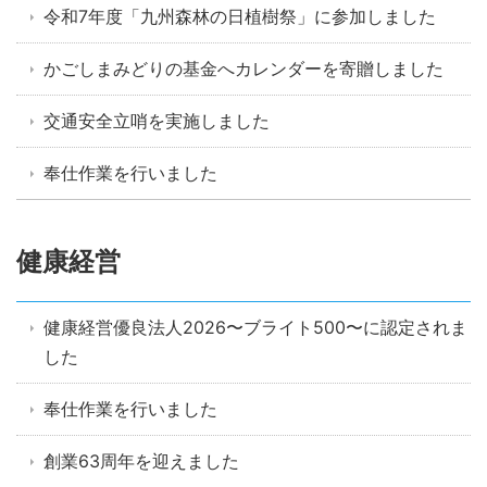
令和7年度「九州森林の日植樹祭」に参加しました
かごしまみどりの基金へカレンダーを寄贈しました
交通安全立哨を実施しました
奉仕作業を行いました
健康経営
健康経営優良法人2026〜ブライト500〜に認定されま
した
奉仕作業を行いました
創業63周年を迎えました