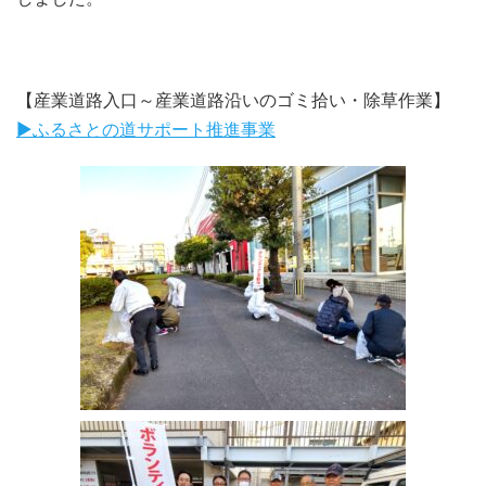
【産業道路入口～産業道路沿いのゴミ拾い・除草作業】
▶ふるさとの道サポート推進事業