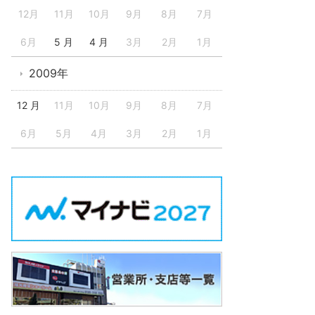
12月
11月
10月
9月
8月
7月
6月
5 月
4 月
3月
2月
1月
2009年
12 月
11月
10月
9月
8月
7月
6月
5月
4月
3月
2月
1月