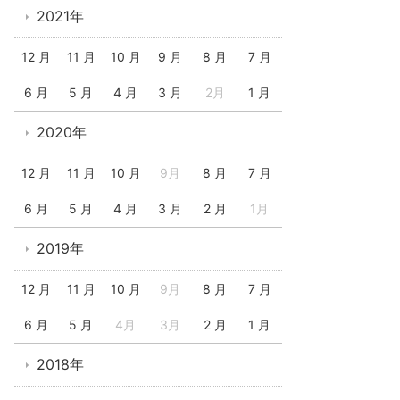
2021年
12 月
11 月
10 月
9 月
8 月
7 月
6 月
5 月
4 月
3 月
2月
1 月
2020年
12 月
11 月
10 月
9月
8 月
7 月
6 月
5 月
4 月
3 月
2 月
1月
2019年
12 月
11 月
10 月
9月
8 月
7 月
6 月
5 月
4月
3月
2 月
1 月
2018年