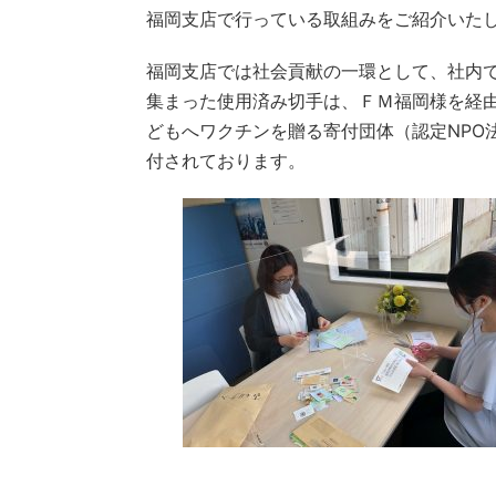
福岡支店で行っている取組みをご紹介いた
福岡支店では社会貢献の一環として、社内
集まった使用済み切手は、ＦＭ福岡様を経
どもへワクチンを贈る寄付団体（認定NPO
付されております。