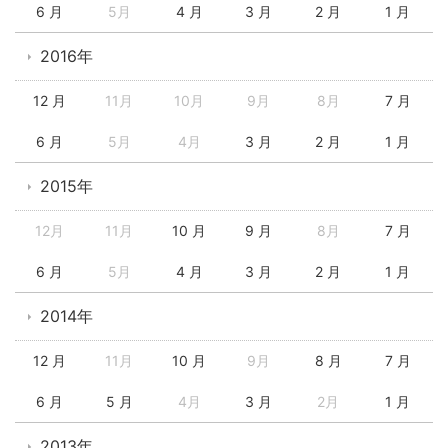
6 月
5月
4 月
3 月
2 月
1 月
2016年
12 月
11月
10月
9月
8月
7 月
6 月
5月
4月
3 月
2 月
1 月
2015年
12月
11月
10 月
9 月
8月
7 月
6 月
5月
4 月
3 月
2 月
1 月
2014年
12 月
11月
10 月
9月
8 月
7 月
6 月
5 月
4月
3 月
2月
1 月
2013年