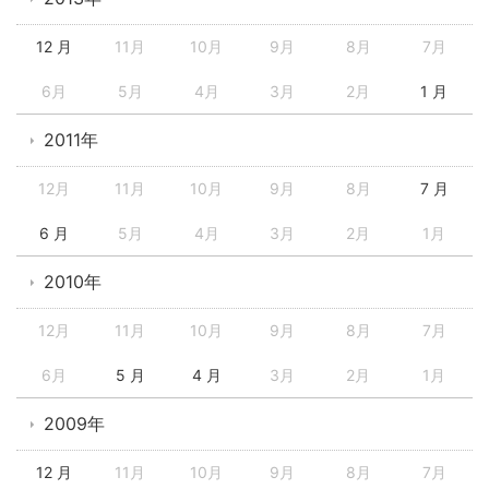
12 月
11月
10月
9月
8月
7月
6月
5月
4月
3月
2月
1 月
2011年
12月
11月
10月
9月
8月
7 月
6 月
5月
4月
3月
2月
1月
2010年
12月
11月
10月
9月
8月
7月
6月
5 月
4 月
3月
2月
1月
2009年
12 月
11月
10月
9月
8月
7月