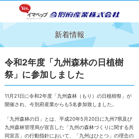
新着情報
令和2年度「九州森林の日植樹
祭」に参加しました
11月21日に令和2年度「九州森林（もり）の日植樹祭」が
開催され、今別府産業からも5名参加致しました。
「九州森林の日」とは、平成20年5月20日に九州7県及び
九州森林管理局が宣言した「九州の森林づくりに関する共
同宣言」の行動指針において、「九州はひとつ」の理念の