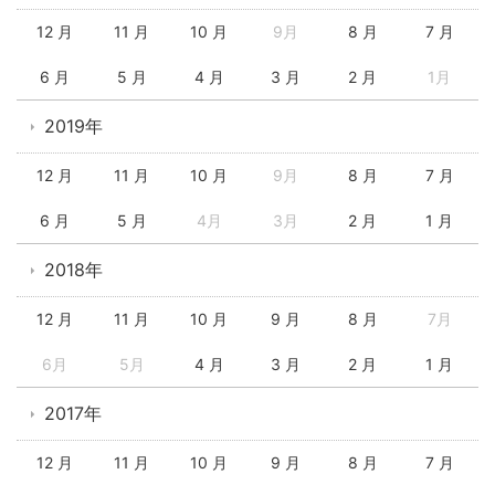
12 月
11 月
10 月
9月
8 月
7 月
6 月
5 月
4 月
3 月
2 月
1月
2019年
12 月
11 月
10 月
9月
8 月
7 月
6 月
5 月
4月
3月
2 月
1 月
2018年
12 月
11 月
10 月
9 月
8 月
7月
6月
5月
4 月
3 月
2 月
1 月
2017年
12 月
11 月
10 月
9 月
8 月
7 月