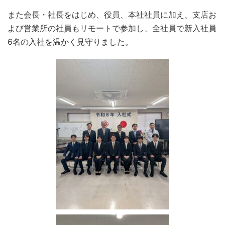
また会長・社長をはじめ、役員、本社社員に加え、支店お
よび営業所の社員もリモートで参加し、全社員で新入社員
6名の入社を温かく見守りました。