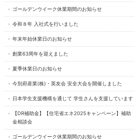
ゴールデンウイーク休業期間のお知らせ
令和８年 入社式を行いました
年末年始休業日のお知らせ
創業63周年を迎えました
夏季休業日のお知らせ
今別府産業(株)・英友会 安全大会を開催しました
日本学生支援機構を通じて 学生さんを支援しています
【DR補助金】【住宅省エネ2025キャンペーン】補助
金相談会
ゴールデンウイーク休業期間のお知らせ