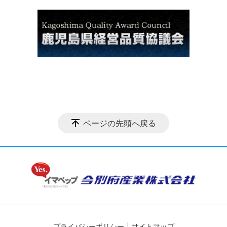
ページの先頭へ戻る
プライバシーポリシー
サイトマップ