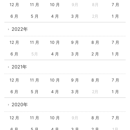
12 月
11 月
10 月
9月
8月
7 月
6 月
5 月
4 月
3 月
2月
1 月
2022年
12 月
11 月
10 月
9 月
8 月
7 月
6 月
5月
4 月
3 月
2 月
1 月
2021年
12 月
11 月
10 月
9 月
8 月
7 月
6 月
5 月
4 月
3 月
2月
1 月
2020年
12 月
11 月
10 月
9月
8 月
7 月
6 月
5 月
4 月
3 月
2 月
1月