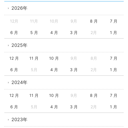
2026年
12月
11月
10月
9月
8 月
7 月
6 月
5 月
4 月
3 月
2月
1 月
2025年
12 月
11 月
10 月
9月
8月
7 月
6 月
5月
4 月
3 月
2月
1 月
2024年
12 月
11 月
10 月
9月
8 月
7 月
6 月
5月
4 月
3 月
2月
1 月
2023年