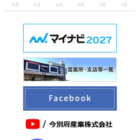
6月
5月
4月
3月
2月
1月