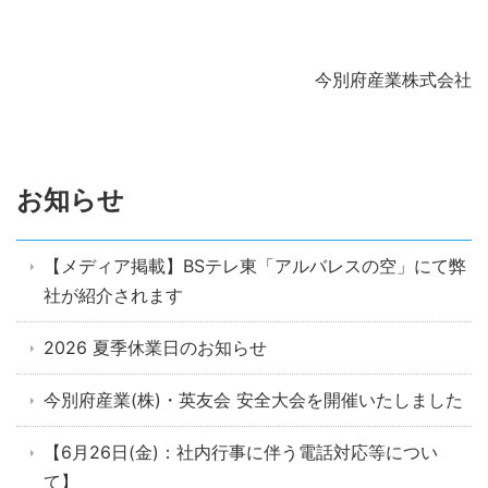
今別府産業株式会社
お知らせ
【メディア掲載】BSテレ東「アルバレスの空」にて弊
社が紹介されます
2026 夏季休業日のお知らせ
今別府産業(株)・英友会 安全大会を開催いたしました
【6月26日(金)：社内行事に伴う電話対応等につい
て】