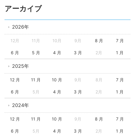
アーカイブ
2026年
12月
11月
10月
9月
8 月
7 月
6 月
5 月
4 月
3 月
2月
1 月
2025年
12 月
11 月
10 月
9月
8月
7 月
6 月
5月
4 月
3 月
2月
1 月
2024年
12 月
11 月
10 月
9月
8 月
7 月
6 月
5月
4 月
3 月
2月
1 月