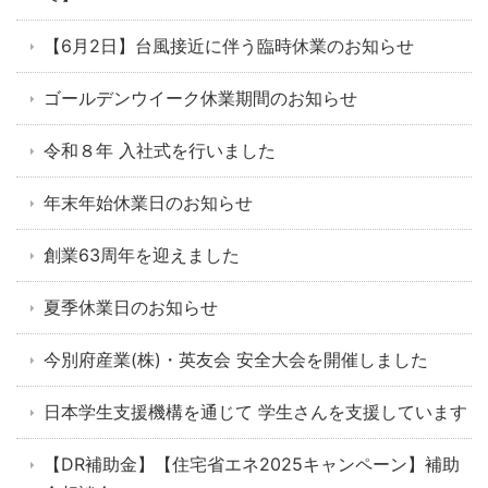
【6月2日】台風接近に伴う臨時休業のお知らせ
ゴールデンウイーク休業期間のお知らせ
令和８年 入社式を行いました
年末年始休業日のお知らせ
創業63周年を迎えました
夏季休業日のお知らせ
今別府産業(株)・英友会 安全大会を開催しました
日本学生支援機構を通じて 学生さんを支援しています
【DR補助金】【住宅省エネ2025キャンペーン】補助