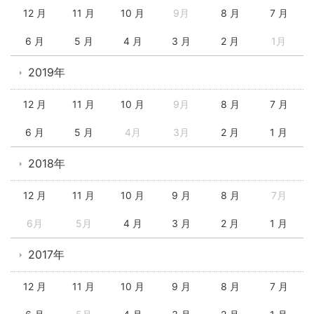
12 月
11 月
10 月
9月
8 月
7 月
6 月
5 月
4 月
3 月
2 月
1月
2019年
12 月
11 月
10 月
9月
8 月
7 月
6 月
5 月
4月
3月
2 月
1 月
2018年
12 月
11 月
10 月
9 月
8 月
7月
6月
5月
4 月
3 月
2 月
1 月
2017年
12 月
11 月
10 月
9 月
8 月
7 月