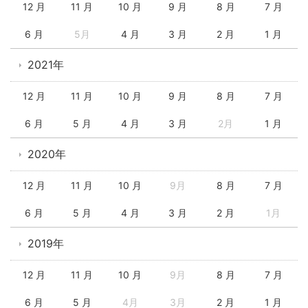
12 月
11 月
10 月
9 月
8 月
7 月
6 月
5月
4 月
3 月
2 月
1 月
2021年
12 月
11 月
10 月
9 月
8 月
7 月
6 月
5 月
4 月
3 月
2月
1 月
2020年
12 月
11 月
10 月
9月
8 月
7 月
6 月
5 月
4 月
3 月
2 月
1月
2019年
12 月
11 月
10 月
9月
8 月
7 月
6 月
5 月
4月
3月
2 月
1 月