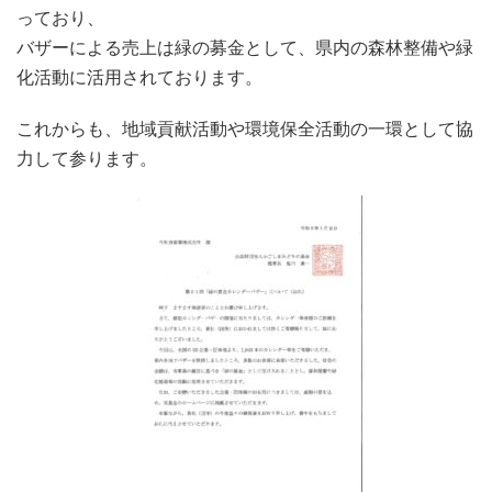
っており、
バザーによる売上は緑の募金として、県内の森林整備や緑
化活動に活用されております。
これからも、地域貢献活動や環境保全活動の一環として協
力して参ります。