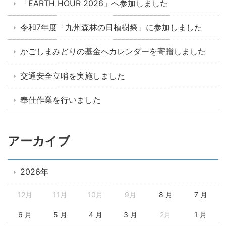
「EARTH HOUR 2026」へ参加しました
令和7年度「九州森林の日植樹祭」に参加しました
かごしまみどりの基金へカレンダーを寄贈しました
交通安全立哨を実施しました
奉仕作業を行いました
アーカイブ
2026年
12月
11月
10月
9月
8 月
7 月
6 月
5 月
4 月
3 月
2月
1 月