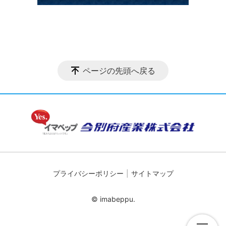
ページの先頭へ戻る
プライバシーポリシー
サイトマップ
© imabeppu.