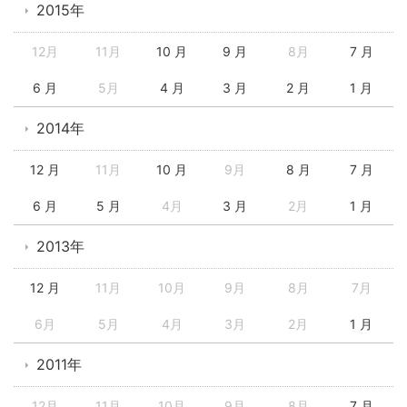
2015年
12月
11月
10 月
9 月
8月
7 月
6 月
5月
4 月
3 月
2 月
1 月
2014年
12 月
11月
10 月
9月
8 月
7 月
6 月
5 月
4月
3 月
2月
1 月
2013年
12 月
11月
10月
9月
8月
7月
6月
5月
4月
3月
2月
1 月
2011年
12月
11月
10月
9月
8月
7 月