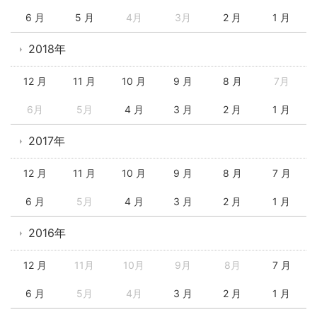
6 月
5 月
4月
3月
2 月
1 月
2018年
12 月
11 月
10 月
9 月
8 月
7月
6月
5月
4 月
3 月
2 月
1 月
2017年
12 月
11 月
10 月
9 月
8 月
7 月
6 月
5月
4 月
3 月
2 月
1 月
2016年
12 月
11月
10月
9月
8月
7 月
6 月
5月
4月
3 月
2 月
1 月