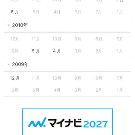
6 月
5月
4月
3月
2月
1月
2010年
12月
11月
10月
9月
8月
7月
6月
5 月
4 月
3月
2月
1月
2009年
12 月
11月
10月
9月
8月
7月
6月
5月
4月
3月
2月
1月