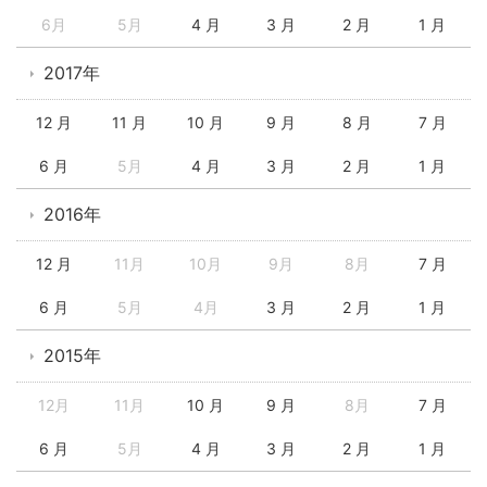
6月
5月
4 月
3 月
2 月
1 月
2017年
12 月
11 月
10 月
9 月
8 月
7 月
6 月
5月
4 月
3 月
2 月
1 月
2016年
12 月
11月
10月
9月
8月
7 月
6 月
5月
4月
3 月
2 月
1 月
2015年
12月
11月
10 月
9 月
8月
7 月
6 月
5月
4 月
3 月
2 月
1 月