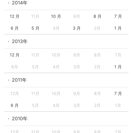
2014年
12 月
11月
10 月
9月
8 月
7 月
6 月
5 月
4月
3 月
2月
1 月
2013年
12 月
11月
10月
9月
8月
7月
6月
5月
4月
3月
2月
1 月
2011年
12月
11月
10月
9月
8月
7 月
6 月
5月
4月
3月
2月
1月
2010年
12月
11月
10月
9月
8月
7月