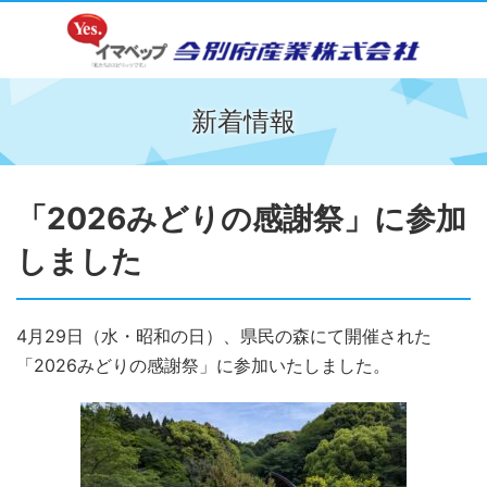
新着情報
「2026みどりの感謝祭」に参加
しました
4月29日（水・昭和の日）、県民の森にて開催された
「2026みどりの感謝祭」に参加いたしました。