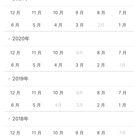
12 月
11 月
10 月
9 月
8 月
7 月
6 月
5 月
4 月
3 月
2月
1 月
2020年
12 月
11 月
10 月
9月
8 月
7 月
6 月
5 月
4 月
3 月
2 月
1月
2019年
12 月
11 月
10 月
9月
8 月
7 月
6 月
5 月
4月
3月
2 月
1 月
2018年
12 月
11 月
10 月
9 月
8 月
7月