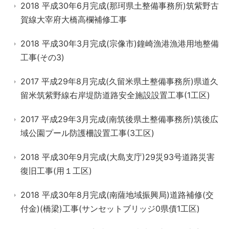
2018 平成30年6月完成(那珂県土整備事務所)筑紫野古
賀線大宰府大橋高欄補修工事
2018 平成30年3月完成(宗像市)鐘崎漁港漁港用地整備
工事(その3)
2017 平成29年8月完成(久留米県土整備事務所)県道久
留米筑紫野線右岸堤防道路安全施設設置工事(1工区)
2017 平成29年3月完成(南筑後県土整備事務所)筑後広
域公園プール防護柵設置工事(3工区)
2018 平成30年9月完成(大島支庁)29災93号道路災害
復旧工事(用１工区)
2018 平成30年8月完成(南薩地域振興局)道路補修(交
付金)(橋梁)工事(サンセットブリッジ0県債1工区)