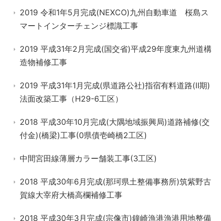
2019 令和1年5月完成(NEXCO)九州自動車道 桜島ス
マートインターチェンジ標識工事
2019 平成31年2月完成(国交省)平成29年度東九州道構
造物補修工事
2019 平成31年1月完成(県道路公社)指宿有料道路(Ⅱ期)
法面改築工事（H29-6工区）
2018 平成30年10月完成(大隅地域振興局)道路補修(交
付金)(橋梁)工事(0県債壱崎橋2工区)
中間宮田線薄層カラー舗装工事(3工区)
2018 平成30年6月完成(那珂県土整備事務所)筑紫野古
賀線大宰府大橋高欄補修工事
2018 平成30年3月完成(宗像市)鐘崎漁港漁港用地整備