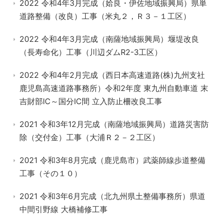
2022 令和4年3月完成（姶良・伊佐地域振興局）県単
道路整備（改良）工事（米丸２，Ｒ３－１工区）
2022 令和4年3月完成（南薩地域振興局）堰堤改良
（長寿命化）工事（川辺ダムR2-3工区）
2022 令和4年2月完成（西日本高速道路(株)九州支社
鹿児島高速道路事務所）令和2年度 東九州自動車道 末
吉財部IC～国分IC間 立入防止柵改良工事
2021 令和3年12月完成（南薩地域振興局）道路災害防
除（交付金）工事（大浦Ｒ２－２工区）
2021 令和3年8月完成（鹿児島市）武薬師線歩道整備
工事（その１０）
2021 令和3年6月完成（北九州県土整備事務所）県道
中間引野線 大橋補修工事