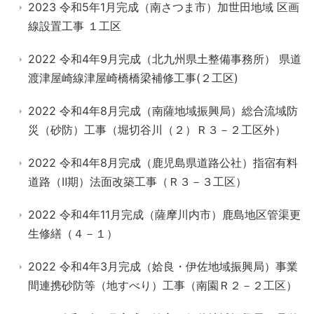
2023 令和5年1月完成（南さつま市）加世田地域 区画
線設置工事 １工区
2022 令和4年9月完成（北九州県土整備事務所） 県道
渡津屋崎線津屋崎橋橋梁補修工事(２工区)
2022 令和4年8月完成（南薩地域振興局）総合流域防
災（砂防）工事（堀切谷川（２）Ｒ３－２工区外）
2022 令和4年8月完成（鹿児島県道路公社）指宿有料
道路（Ⅱ期）法面改築工事（Ｒ３－３工区）
2022 令和4年11月完成（薩摩川内市）鹿島地区管渠更
生修繕（４－１）
2022 令和4年3月完成（姶良・伊佐地域振興局）事業
間連携砂防等（地すべり）工事（南園Ｒ２－２工区）