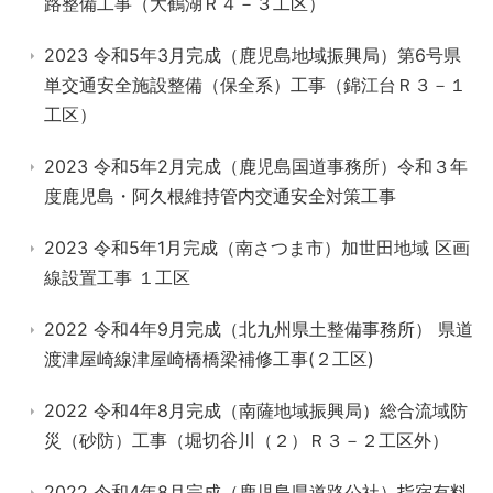
路整備工事（大鶴湖Ｒ４－３工区）
2023 令和5年3月完成（鹿児島地域振興局）第6号県
単交通安全施設整備（保全系）工事（錦江台Ｒ３－１
工区）
2023 令和5年2月完成（鹿児島国道事務所）令和３年
度鹿児島・阿久根維持管内交通安全対策工事
2023 令和5年1月完成（南さつま市）加世田地域 区画
線設置工事 １工区
2022 令和4年9月完成（北九州県土整備事務所） 県道
渡津屋崎線津屋崎橋橋梁補修工事(２工区)
2022 令和4年8月完成（南薩地域振興局）総合流域防
災（砂防）工事（堀切谷川（２）Ｒ３－２工区外）
2022 令和4年8月完成（鹿児島県道路公社）指宿有料