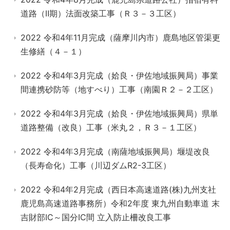
道路（Ⅱ期）法面改築工事（Ｒ３－３工区）
2022 令和4年11月完成（薩摩川内市）鹿島地区管渠更
生修繕（４－１）
2022 令和4年3月完成（姶良・伊佐地域振興局）事業
間連携砂防等（地すべり）工事（南園Ｒ２－２工区）
2022 令和4年3月完成（姶良・伊佐地域振興局）県単
道路整備（改良）工事（米丸２，Ｒ３－１工区）
2022 令和4年3月完成（南薩地域振興局）堰堤改良
（長寿命化）工事（川辺ダムR2-3工区）
2022 令和4年2月完成（西日本高速道路(株)九州支社
鹿児島高速道路事務所）令和2年度 東九州自動車道 末
吉財部IC～国分IC間 立入防止柵改良工事