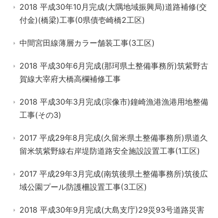
2018 平成30年10月完成(大隅地域振興局)道路補修(交
付金)(橋梁)工事(0県債壱崎橋2工区)
中間宮田線薄層カラー舗装工事(3工区)
2018 平成30年6月完成(那珂県土整備事務所)筑紫野古
賀線大宰府大橋高欄補修工事
2018 平成30年3月完成(宗像市)鐘崎漁港漁港用地整備
工事(その3)
2017 平成29年8月完成(久留米県土整備事務所)県道久
留米筑紫野線右岸堤防道路安全施設設置工事(1工区)
2017 平成29年3月完成(南筑後県土整備事務所)筑後広
域公園プール防護柵設置工事(3工区)
2018 平成30年9月完成(大島支庁)29災93号道路災害