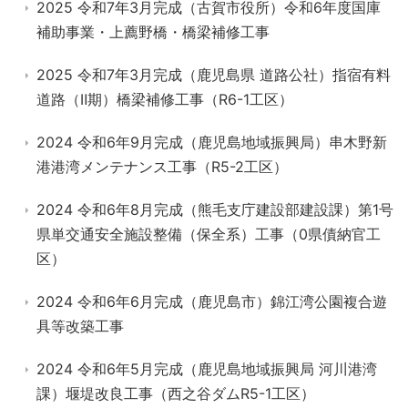
2025 令和7年3月完成（古賀市役所）令和6年度国庫
補助事業・上薦野橋・橋梁補修工事
2025 令和7年3月完成（鹿児島県 道路公社）指宿有料
道路（Ⅱ期）橋梁補修工事（R6-1工区）
2024 令和6年9月完成（鹿児島地域振興局）串木野新
港港湾メンテナンス工事（R5-2工区）
2024 令和6年8月完成（熊毛支庁建設部建設課）第1号
県単交通安全施設整備（保全系）工事（0県債納官工
区）
2024 令和6年6月完成（鹿児島市）錦江湾公園複合遊
具等改築工事
2024 令和6年5月完成（鹿児島地域振興局 河川港湾
課）堰堤改良工事（西之谷ダムR5-1工区）