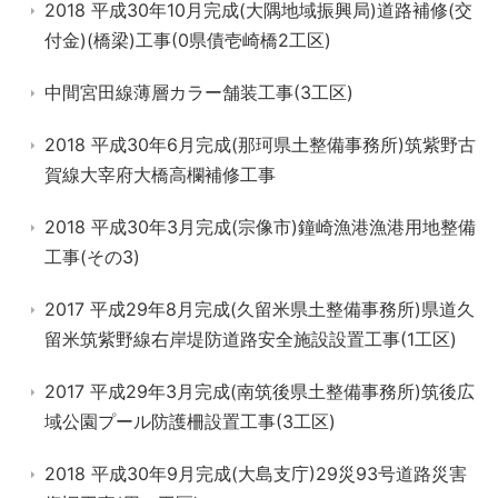
2018 平成30年10月完成(大隅地域振興局)道路補修(交
付金)(橋梁)工事(0県債壱崎橋2工区)
中間宮田線薄層カラー舗装工事(3工区)
2018 平成30年6月完成(那珂県土整備事務所)筑紫野古
賀線大宰府大橋高欄補修工事
2018 平成30年3月完成(宗像市)鐘崎漁港漁港用地整備
工事(その3)
2017 平成29年8月完成(久留米県土整備事務所)県道久
留米筑紫野線右岸堤防道路安全施設設置工事(1工区)
2017 平成29年3月完成(南筑後県土整備事務所)筑後広
域公園プール防護柵設置工事(3工区)
2018 平成30年9月完成(大島支庁)29災93号道路災害