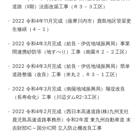
道路（Ⅱ期）法面改築工事（Ｒ３－３工区）
2022 令和4年11月完成（薩摩川内市）鹿島地区管渠更
生修繕（４－１）
2022 令和4年3月完成（姶良・伊佐地域振興局）事業
間連携砂防等（地すべり）工事（南園Ｒ２－２工区）
2022 令和4年3月完成（姶良・伊佐地域振興局）県単
道路整備（改良）工事（米丸２，Ｒ３－１工区）
2022 令和4年3月完成（南薩地域振興局）堰堤改良
（長寿命化）工事（川辺ダムR2-3工区）
2022 令和4年2月完成（西日本高速道路(株)九州支社
鹿児島高速道路事務所）令和2年度 東九州自動車道 末
吉財部IC～国分IC間 立入防止柵改良工事