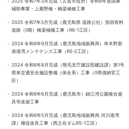
2025 令和7年3月完成（古賀市役所）令和6年度国庫
補助事業・上薦野橋・橋梁補修工事
2025 令和7年3月完成（鹿児島県 道路公社）指宿有料
道路（Ⅱ期）橋梁補修工事（R6-1工区）
2024 令和6年9月完成（鹿児島地域振興局）串木野新
港港湾メンテナンス工事（R5-2工区）
2024 令和6年8月完成（熊毛支庁建設部建設課）第1号
県単交通安全施設整備（保全系）工事（0県債納官工
区）
2024 令和6年6月完成（鹿児島市）錦江湾公園複合遊
具等改築工事
2024 令和6年5月完成（鹿児島地域振興局 河川港湾
課）堰堤改良工事（西之谷ダムR5-1工区）