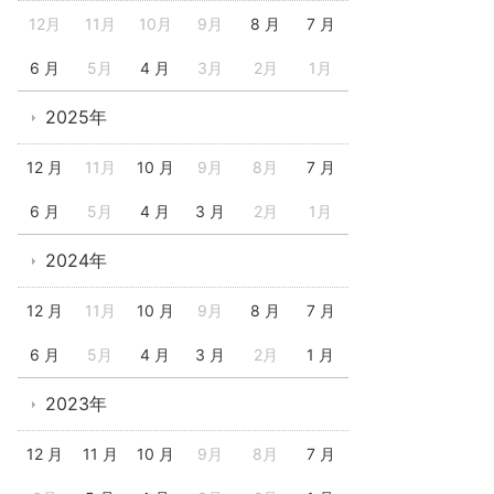
12月
11月
10月
9月
8 月
7 月
6 月
5月
4 月
3月
2月
1月
2025年
12 月
11月
10 月
9月
8月
7 月
6 月
5月
4 月
3 月
2月
1月
2024年
12 月
11月
10 月
9月
8 月
7 月
6 月
5月
4 月
3 月
2月
1 月
2023年
12 月
11 月
10 月
9月
8月
7 月