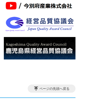
ページの先頭へ戻る