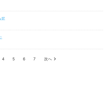
らせ
た
4
5
6
7
次へ