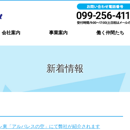
会社案内
事業案内
働く仲間たち
新着情報
テレ東「アルバレスの空」にて弊社が紹介されます